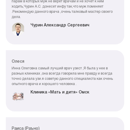
парам в которых муж не верет врачам и не хочет к ним
ходить,Чурин А.С. донесет инфу так,что муж поменяет
.Рекомендую данного врача ,очень талковый мастер своего
дела.
Чурин Александр Сергеевич
Олеся
Инна Олеговна самый лучший врач узист ,Я была у нее в
разных клиниках ,она всегда говорила мне правду и всегда
точно делала узи.я советую данного специалиста как очень
опытного врача и хорошего человека .
Клиника «Мать и дитя» Омск
Раиса (Раъно)