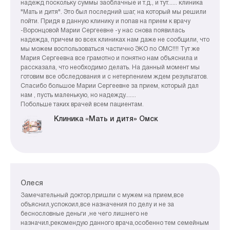
надежд поскольку суммы заоблачные и т.д., и тут...... клиника
"Мать и дитя". Это был последний шаг, на который мы решили
пойти. Придя в данную клинику и попав на прием к врачу
-Воронцовой Марии Сергеевне -у нас снова появилась
надежда, причем во всех клиниках нам даже не сообщили, что
мы можем воспользоваться частично ЭКО по ОМС!!!! Тут же
Мария Сергеевна все грамотно и понятно нам объяснила и
рассказала, что необходимо делать. На данный момент мы
готовим все обследования и с нетерпением ждем результатов.
Спасибо большое Марии Сергеевне за прием, который дал
нам , пусть маленькую, но надежду.......
Побольше таких врачей всем пациентам.
Клиника «Мать и дитя» Омск
Олеся
Замечательный доктор,пришли с мужем на прием,все
объяснил,успокоил,все назначения по делу и не за
беснословные деньги ,не чего лишнего не
назначил,рекомендую данного врача,особенно тем семейным