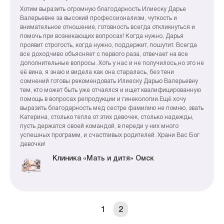
Хотим выразить огромную благодарность Илиеску Дарье
Валерьевне за высокий профессионализм, чуткость и
внимательное отношение, готовность всегда откликнуться и
помочь при возникающих вопросах! Когда нужно, Дарья
проявит строгость, когда нужно, поддержит, пошутит. Всегда
все доходчиво объясняет с первого раза, отвечает на все
дополнительные вопросы. Хоть у нас и не получилось,но это не
её вина, я знаю и видела как она старалась, без тени
сомнений готовы рекомендовать Илиеску Дарью Валерьевну
тем, кто может быть уже отчаялся и ищет квалифицированную
помощь в вопросах репродукции и гинекологии.Ещё хочу
выразить благодарность мед сестре фамилию не помню, звать
Катерина, столько тепла от этих девочек, столько надежды,
пусть держатся своей командой, в переди у них много
успешных программ, и счастливых родителей. Храни Вас Бог
девочки!
Клиника «Мать и дитя» Омск
1
2