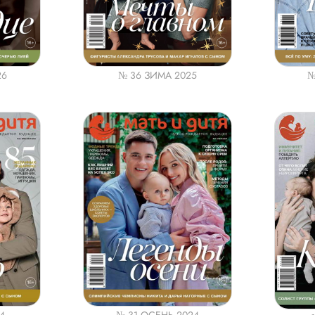
26
№ 36 ЗИМА 2025
№