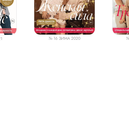
№ 16 ЗИМА 2020
№
21