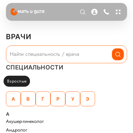
ВРАЧИ
СПЕЦИАЛЬНОСТИ
Взрослые
А
В
Г
Р
У
Э
А
Акушер-гинеколог
Андролог