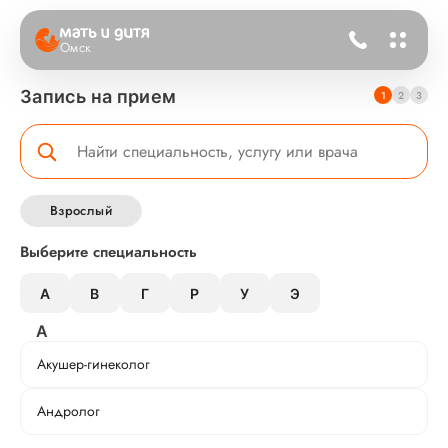
Омск
Запись на прием
1
2
3
Взрослый
Выберите специальность
А
В
Г
Р
У
Э
А
Акушер-гинеколог
Андролог