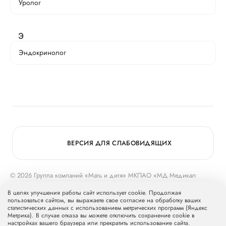
Уролог
Э
Эндокринолог
Пришлем в СМС код
ВЕРСИЯ ДЛЯ СЛАБОВИДЯЩИХ
подтверждения, если вы не
подтверждали его ранее
© 2026 Группа компаний «Мать и дитя» МКПАО «МД Медикал
ДАЛЕЕ
Груп»
mcclinics.ru
. Все права защищены. ООО «ХАВЕН» входит в
В целях улучшения работы сайт использует cookie. Продолжая
Группу компаний «Мать и дитя».
пользоваться сайтом, вы выражаете свое согласие на обработку ваших
статистических данных с использованием метрических программ (Яндекс
Метрика). В случае отказа вы можете отключить сохранение cookie в
настройках вашего браузера или прекратить использование сайта.