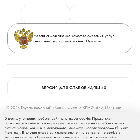
Персональные данные
Руководство
Горячая линия качества
Сотрудничество
Вопрос-ответ
Инвесторам
Независимая оценка качества оказания услуг
Приложение пациента
медицинским организациям.
Оценить
Журнал «Мать и дитя»
Статьи
Вакансии
Заболевания
Медицинский туризм
Конкурс в ординатуру
Для прессы
ВЕРСИЯ ДЛЯ СЛАБОВИДЯЩИХ
© 2026 Группа компаний «Мать и дитя» МКПАО «МД Медикал
Груп»
mcclinics.ru
. Все права защищены. ООО «ХАВЕН» входит в
В целях улучшения работы сайт использует cookie. Продолжая
Группу компаний «Мать и дитя».
пользоваться сайтом, вы выражаете свое согласие на обработку ваших
статистических данных с использованием метрических программ (Яндекс
Метрика). В случае отказа вы можете отключить сохранение cookie в
настройках вашего браузера или прекратить использование сайта.