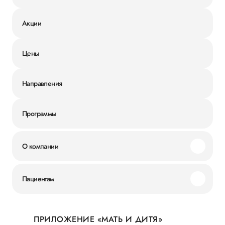
Акции
Цены
Направления
Программы
О компании
Миссия и ценности
Пациентам
Наши преимущества
Акции
История
ПРИЛОЖЕНИЕ «МАТЬ И ДИТЯ»
Личный кабинет
Новости