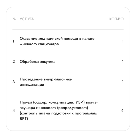
№
УСЛУГА
КОЛ-ВО
Оказание медицинской помощи в палате
1
1
дневного стационара
2
Обработка эякулята
1
Проведение внутриматочной
3
1
инсеминации
Прием (осмотр, консультация, УЗИ) врача-
акушера-гинеколога (репродуктолога)
4
4
(контроль плана подготовки к программам
ВРТ)