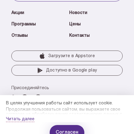
Акции
Новости
Программы
Цены
Отзывы
Контакты
Загрузите в Аррstore
Доступно в Google play
Присоединяйтесь
В целях улучшения работы сайт использует cookie.
Продолжая пользоваться сайтом, вы выражаете свое
© 2026 Группа компаний «Мать и дитя»
согласие на обработку ваших статистических данных с
Все права защищены. ООО «ХАВЕН»
использованием метрических программ.
Читать далее
В случае отказа вы можете отключить сохранение cookie
в настройках вашего браузера или прекратить
Согласен