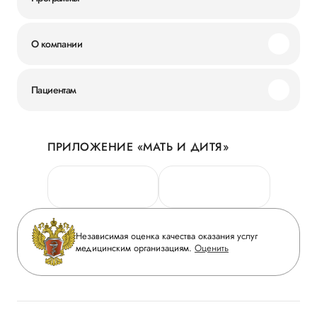
О компании
Миссия и ценности
Пациентам
Наши преимущества
Акции
История
ПРИЛОЖЕНИЕ «МАТЬ И ДИТЯ»
Личный кабинет
Новости
Персональные данные
Руководство
Горячая линия качества
Сотрудничество
Вопрос-ответ
Инвесторам
Независимая оценка качества оказания услуг
Приложение пациента
медицинским организациям.
Оценить
Журнал «Мать и дитя»
Статьи
Вакансии
Заболевания
Медицинский туризм