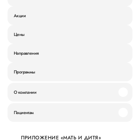
Акции
Цены
Направления
Программы
О компании
Миссия и ценности
Пациентам
Наши преимущества
Акции
История
ПРИЛОЖЕНИЕ «МАТЬ И ДИТЯ»
Личный кабинет