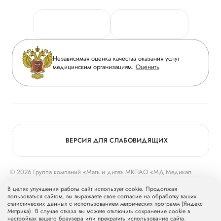
Новости
Персональные данные
Руководство
Горячая линия качества
Сотрудничество
Вопрос-ответ
Инвесторам
Независимая оценка качества оказания услуг
Приложение пациента
медицинским организациям.
Оценить
Журнал «Мать и дитя»
Статьи
Вакансии
Заболевания
Медицинский туризм
Конкурс в ординатуру
Для прессы
ВЕРСИЯ ДЛЯ СЛАБОВИДЯЩИХ
© 2026 Группа компаний «Мать и дитя» МКПАО «МД Медикал
Груп»
mcclinics.ru
. Все права защищены. ООО «ХАВЕН» входит в
В целях улучшения работы сайт использует cookie. Продолжая
Группу компаний «Мать и дитя».
пользоваться сайтом, вы выражаете свое согласие на обработку ваших
статистических данных с использованием метрических программ (Яндекс
Метрика). В случае отказа вы можете отключить сохранение cookie в
настройках вашего браузера или прекратить использование сайта.