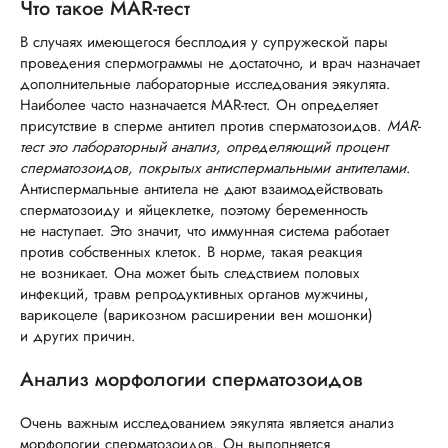
Что такое MAR-тест
В случаях имеющегося бесплодия у супружеской пары
проведения спермограммы не достаточно, и врач назначает
дополнительные лабораторные исследования эякулята.
Наиболее часто назначается MAR-тест. Он определяет
присутствие в сперме антител против сперматозоидов.
MAR-
тест это лабораторный анализ, определяющий процент
сперматозоидов, покрытых антиспермальными антителами
.
Антиспермальные антитела не дают взаимодействовать
сперматозоиду и яйцеклетке, поэтому беременность
не наступает. Это значит, что иммунная система работает
против собственных клеток. В норме, такая реакция
не возникает. Она может быть следствием половых
инфекций, травм репродуктивных органов мужчины,
варикоцеле (варикозном расширении вен мошонки)
и других причин.
Анализ морфологии сперматозоидов
Очень важным исследованием эякулята является анализ
морфологии сперматозоидов. Он выполняется