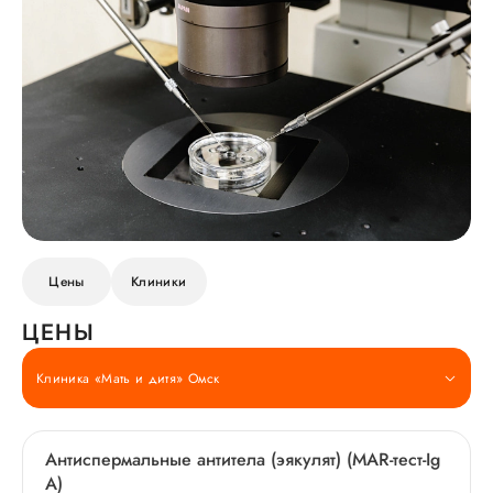
Цены
Клиники
ЦЕНЫ
Клиника «Мать и дитя» Омск
Антиспермальные антитела (эякулят) (MAR-тест-Ig
A)