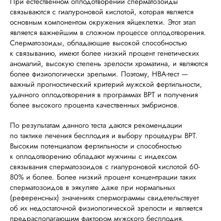
При естественном оплодотворении сперматозоиды
связываются с гиалуроновой кислотой, которая является
основным компонентом окружения яйцеклетки. Этот этап
является важнейшим в сложном процессе оплодотворения.
Сперматозоиды, обладающие высокой способностью
к связыванию, имеют более низкий процент генетических
аномалий, высокую степень зрелости хроматина, и являются
более физиологически зрелыми. Поэтому, НВА-тест —
важный прогностический критерий мужской фертильности,
удачного оплодотворения в программах ВРТ и получения
более высокого процента качественных эмбрионов.
По результатам данного теста даются рекомендации
по тактике лечения бесплодия и выбору процедуры ВРТ.
Высоким потенциалом фертильности и способностью
к оплодотворению обладают мужчины с индексом
связывания сперматозоидов с гиалуроновой кислотой 60-
80% и более. Более низкий процент концентрации таких
сперматозоидов в эякуляте даже при нормальных
(референсных) значениях спермограммы свидетельствует
об их недостаточной физиологической зрелости и является
предрасполагающим фактором мужского бесплодия.