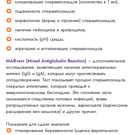
концентрацию сперматозоидов (количество в 1 мл);
подвижность сперматозоидов;
морфологию (форму и строение) сперматозоидов;
наличие лейкоцитов и эритроцитов;
кислотность (pH) среды;
агрегацию и агглютинацию сперматозоидов.
МАR-тест (Mixed Antiglobulin Reaction)
– дополнительное
исследование, выявляющее наличие антиспермальных
антител (IgG и IgA), которые могут препятствовать
оплодотворению. Тест показывает процент сперматозоидов,
покрытых антителами, которые приводят к
иммунологическому бесплодию. Это состояние часто
оказывается следствием половых инфекций, травм
репродуктивных органов мужчины, варикоцеле (варикозное
расширение вен мошонки) и других причин.
Показания для сдачи анализов:
планирование беременности (оценка фертильности