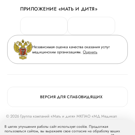
Акции
История
ПРИЛОЖЕНИЕ «МАТЬ И ДИТЯ»
Личный кабинет
Новости
Персональные данные
Руководство
Горячая линия качества
Сотрудничество
Вопрос-ответ
Инвесторам
Независимая оценка качества оказания услуг
Приложение пациента
медицинским организациям.
Оценить
Журнал «Мать и дитя»
Статьи
Вакансии
Заболевания
Медицинский туризм
Конкурс в ординатуру
Для прессы
ВЕРСИЯ ДЛЯ СЛАБОВИДЯЩИХ
© 2026 Группа компаний «Мать и дитя» МКПАО «МД Медикал
Груп»
mcclinics.ru
. Все права защищены. ООО «ХАВЕН» входит в
В целях улучшения работы сайт использует cookie. Продолжая
Группу компаний «Мать и дитя».
пользоваться сайтом, вы выражаете свое согласие на обработку ваших